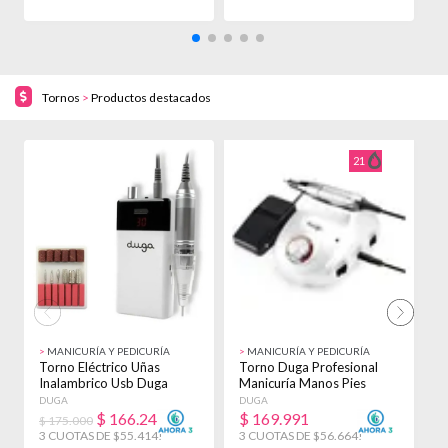
Tornos
>
Productos destacados
5% OFF!
21
>
MANICURÍA Y PEDICURÍA
>
MANICURÍA Y PEDICURÍA
>
Torno Eléctrico Uñas
Torno Duga Profesional
T
Inalambrico Usb Duga
Manicuría Manos Pies
P
30.000 Rpm D297
35000 Rpm D5020
P
DUGA
DUGA
T
$
166.241
$
169.991
$ 175.000
$
3 CUOTAS DE $55.414!
3 CUOTAS DE $56.664!
3