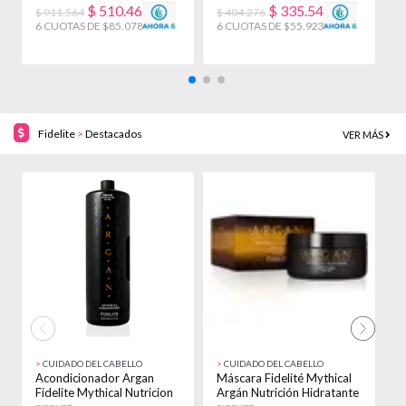
$
510.467
$
335.540
$ 911.564
$ 404.276
$
6 CUOTAS DE $85.078!
6 CUOTAS DE $55.923!
Fidelite
>
Destacados
VER MÁS
20% OFF!
20% OFF!
>
CUIDADO DEL CABELLO
>
CUIDADO DEL CABELLO
>
Acondicionador Argan
Máscara Fidelité Mythical
M
Fidelite Mythical Nutricion
Argán Nutrición Hidratante
M