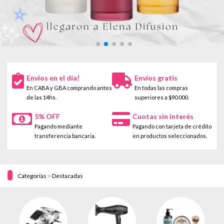
Envíos en el día!
Envíos gratis
En CABA y GBA comprando antes
En todas las compras
de las 14hs.
superiores a $90.000.
5% OFF
Cuotas sin interés
Pagando mediante
Pagando con tarjeta de crédito
transferencia bancaria.
en productos seleccionados.
Categorías
>
Destacadas