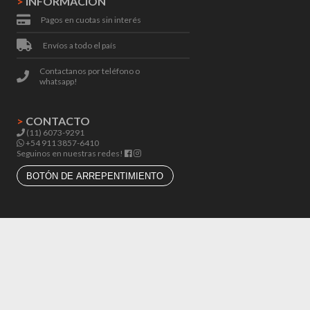
>
INFORMACIÓN
Pagos en cuotas sin interés
Envíos a todo el país
Contactanos por teléfono o
whatsapp!
>
CONTACTO
(11) 6073-9291
+54 911 3857-6410
Seguinos en nuestras redes!
BOTÓN DE ARREPENTIMIENTO
© 2024 - Todos los derechos reservados
Total: 544 msecs.