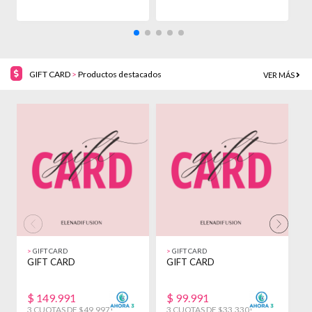
GIFT CARD
>
Productos destacados
VER MÁS
>
GIFT CARD
>
GIFT CARD
>
GIFT CARD
GIFT CARD
G
$
149.991
$
99.991
3 CUOTAS DE $49.997!
3 CUOTAS DE $33.330!
3