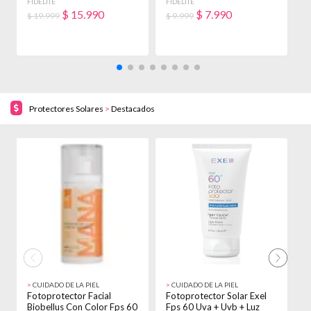
X 900ml
X 250g
H
FIDELITÉ
FIDELITÉ
F
$
15.990
$
7.990
$ 19.999
$ 9.999
$
Protectores Solares
>
Destacados
19% OFF!
10% OFF!
>
CUIDADO DE LA PIEL
>
CUIDADO DE LA PIEL
>
Fotoprotector Facial
Fotoprotector Solar Exel
P
Biobellus Con Color Fps 60
Fps 60 Uva + Uvb + Luz
6