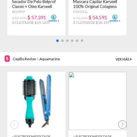
BELLEZA
B
Secador De Pelo Belprof
Mascara Capilar Karseell
C
Classic + Oleo Karseell
100% Original Colageno
R
Argan 50ml Negro
X2 Unidades
K
BELPROF
KARSEELL
R
$
57.391
$
54.591
$ 82.000
$ 70.000
$
3 CUOTAS DE $19.130!
3 CUOTAS DE $18.197!
3
Cepillo Revlon
>
Aquamarine
VER MÁS
59% OFF!
32% OFF!
>
ELECTRODOMÉSTICOS DE
>
ELECTRODOMÉSTICOS DE
>