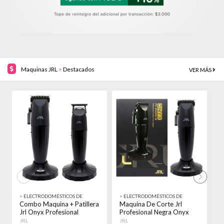
Maquinas JRL
>
Destacados
VER MÁS
44% OFF!
17% OFF!
>
ELECTRODOMÉSTICOS DE
>
ELECTRODOMÉSTICOS DE
>
BELLEZA
BELLEZA
B
Combo Maquina + Patillera
Maquina De Corte Jrl
S
Jrl Onyx Profesional
Profesional Negra Onyx
P
Inalambrica Negro
Clipper 2020c Negro
F
JRL
JRL
J