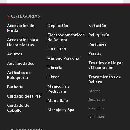
>
CATEGORÍAS
Accesorios de
Depilación
Natación
Moda
Electrodomésticos
Peluquería
Accesorios para
de Belleza
Perfumes
Herramientas
Gift Card
Perros
Adultos
Higiene Personal
Textiles de Hogar
Antigüedades
Librería
y Decoración
Artículos de
Libros
Tratamientos de
Peluquería
Belleza
Manicuría y
Barbería
Pedicuría
Ofertas
Cuidado de la Piel
Sucursales
Maquillaje
Cuidado del
Preguntas
Masajes y Spa
Cabello
GIFT CARD