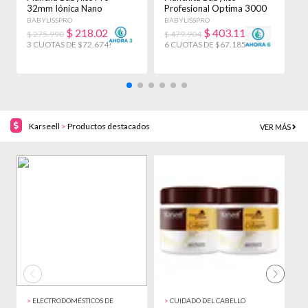
32mm Iónica Nano
Profesional Optima 3000
B
Titanium 4091 Celeste
Bivoltaje 120-240
B
BABYLISSPRO
BABYLISSPRO
B
Celeste
Plateado
$
218.023
$
403.110
$ 275.990
$ 479.904
$
3 CUOTAS DE $72.674!
6 CUOTAS DE $67.185!
6
Karseell
>
Productos destacados
VER MÁS
30% OFF!
22% OFF!
>
ELECTRODOMÉSTICOS DE
>
CUIDADO DEL CABELLO
>