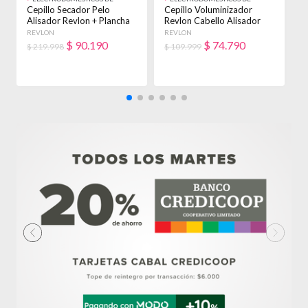
BELLEZA
BELLEZA
B
Cepillo Secador Pelo
Cepillo Voluminizador
C
Alisador Revlon + Plancha
Revlon Cabello Alisador
R
Allure 1020 Aquamarine
Anti Frizz Verde Agua
P
REVLON
REVLON
R
$
90.190
$
74.790
$ 219.998
$ 109.999
$