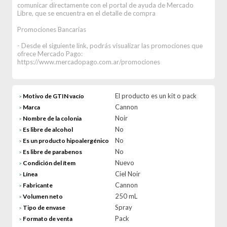
comunicar directamente con el portal de ayuda de Mercado
Libre, que se encuentra en el detalle de compra
Promociones Bancarias
- Desde el siguiente link, podrás visualizar las promociones que
ofrece Mercado Pago:
https://www.mercadopago.com.ar/promociones
El producto es un kit o pack
Motivo de GTIN vacío
>
Cannon
Marca
>
Noir
Nombre de la colonia
>
No
Es libre de alcohol
>
No
Es un producto hipoalergénico
>
No
Es libre de parabenos
>
Nuevo
Condición del ítem
>
Ciel Noir
Línea
>
Cannon
Fabricante
>
250 mL
Volumen neto
>
Spray
Tipo de envase
>
Pack
Formato de venta
>