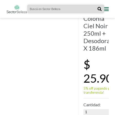
KITS
Combo
Colonia
Ciel Noir X
250ml +
Desodoran
X 186ml
$
25.90
5% off pagando por
transferencia!
Cantidad: