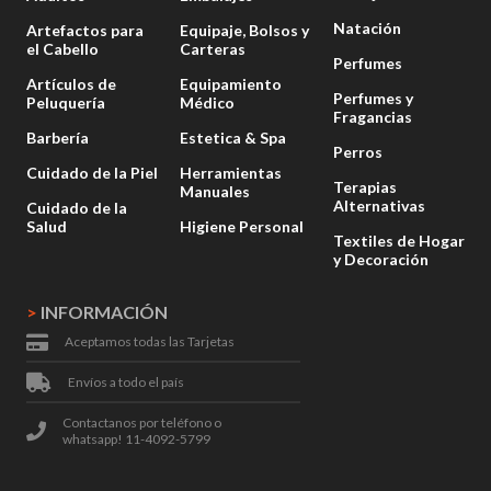
Natación
Artefactos para
Equipaje, Bolsos y
el Cabello
Carteras
Perfumes
Artículos de
Equipamiento
Perfumes y
Peluquería
Médico
Fragancias
Barbería
Estetica & Spa
Perros
Cuidado de la Piel
Herramientas
Terapias
Manuales
Alternativas
Cuidado de la
Salud
Higiene Personal
Textiles de Hogar
y Decoración
>
INFORMACIÓN
Aceptamos todas las Tarjetas
Envíos a todo el país
Contactanos por teléfono o
whatsapp! 11-4092-5799