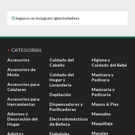
Seguinos en Instagram! @Sectorbelleza
>
CATEGORÍAS
Accesorios
Cuidado del
Higiene y
Cabello
Cuidado del Bebé
Accesorios de
Moda
Cuidado del
Manicura y
Hogar y
Pedicura
Accesorios para
Lavandería
Celulares
Manicuría y
Depilación
Pedicuría
Accesorios para
Herramientas
Dispensadores y
Manos & Pies
Purificadores
Adornos y
Manuales
Decoración del
Electrodomésticos
Maquillaje
Hogar
de Belleza
Masajes
Adultos
Embalajes