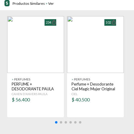
Productos Similares
>
Ver
234
102
>
PERFUMES
>
PERFUMES
>
PERFUME +
Perfume + Desodorante
K
DESODORANTE PAULA
Ciel Magic Mujer Original
1
ORIGINAL EDT 100 ML
Edp
1
CAHEN D'ANVERS PAULA
CIEL
P
MUJER
$
56.400
$
40.500