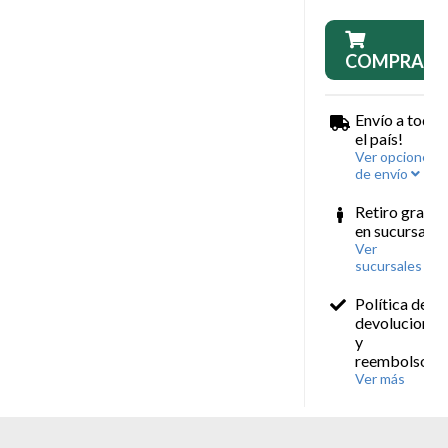
COMPRAR
Envío a todo
el país!
Ver opciones
de envío
Retiro gratis
en sucursales
Ver
sucursales
Política de
devoluciones
y
reembolsos
Ver más