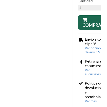
Cantidad:
COMPRAR
Envío a todo
el país!
Ver opciones
de envío
Retiro gratis
en sucursales
Ver
sucursales
Política de
devoluciones
y
reembolsos
Ver más