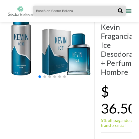
KITS
- 18
vendidos.
Combo
Kevin
Fragancia
Ice
Desodoran
+ Perfume
Hombre
$
36.50
5% off pagando por
transferencia!