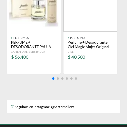
>
PERFUMES
>
PERFUMES
>
PERFUME +
Perfume + Desodorante
K
DESODORANTE PAULA
Ciel Magic Mujer Original
1
ORIGINAL EDT 100 ML
Edp
1
CAHEN D'ANVERS PAULA
CIEL
P
MUJER
$
56.400
$
40.500
Seguinos en Instagram! @Sectorbelleza