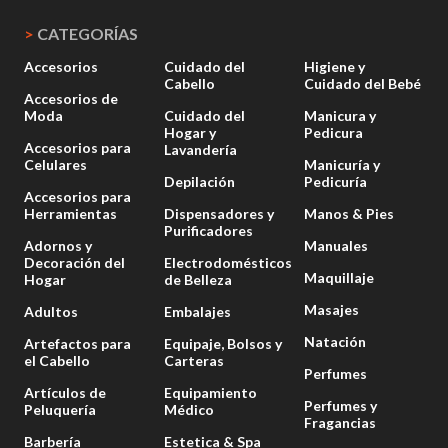
>
CATEGORÍAS
Accesorios
Cuidado del
Higiene y
Cabello
Cuidado del Bebé
Accesorios de
Moda
Cuidado del
Manicura y
Hogar y
Pedicura
Accesorios para
Lavandería
Celulares
Manicuría y
Depilación
Pedicuría
Accesorios para
Herramientas
Dispensadores y
Manos & Pies
Purificadores
Adornos y
Manuales
Decoración del
Electrodomésticos
Maquillaje
Hogar
de Belleza
Masajes
Adultos
Embalajes
Natación
Artefactos para
Equipaje, Bolsos y
el Cabello
Carteras
Perfumes
Artículos de
Equipamiento
Perfumes y
Peluquería
Médico
Fragancias
Barbería
Estetica & Spa