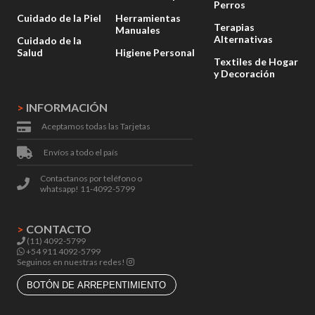
Perros
Cuidado de la Piel
Herramientas
Terapias
Manuales
Alternativas
Cuidado de la
Salud
Higiene Personal
Textiles de Hogar
y Decoración
>
INFORMACIÓN
Aceptamos todas las Tarjetas
Envíos a todo el país
Contactanos por teléfono o
whatsapp! 11-4092-5799
>
CONTACTO
(11) 4092-5799
+54 911 4092-5799
Seguinos en nuestras redes!
BOTÓN DE ARREPENTIMIENTO