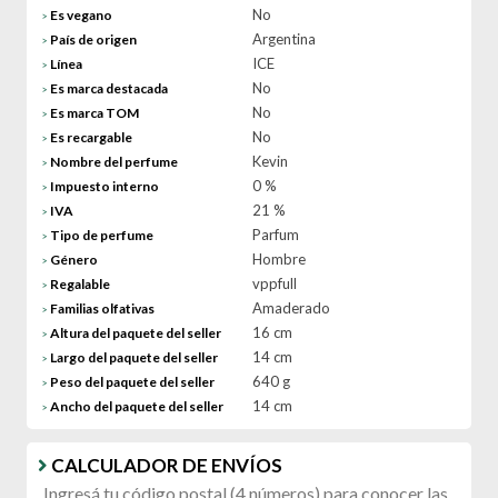
No
Es vegano
>
Argentina
País de origen
>
ICE
Línea
>
No
Es marca destacada
>
No
Es marca TOM
>
No
Es recargable
>
Kevin
Nombre del perfume
>
0 %
Impuesto interno
>
21 %
IVA
>
Parfum
Tipo de perfume
>
Hombre
Género
>
vppfull
Regalable
>
Amaderado
Familias olfativas
>
16 cm
Altura del paquete del seller
>
14 cm
Largo del paquete del seller
>
640 g
Peso del paquete del seller
>
14 cm
Ancho del paquete del seller
>
CALCULADOR DE ENVÍOS
Ingresá tu código postal (4 números) para conocer las