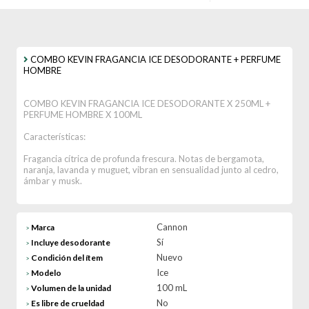
COMBO KEVIN FRAGANCIA ICE DESODORANTE + PERFUME
HOMBRE
COMBO KEVIN FRAGANCIA ICE DESODORANTE X 250ML +
PERFUME HOMBRE X 100ML
Características:
Fragancia cítrica de profunda frescura. Notas de bergamota,
naranja, lavanda y muguet, vibran en sensualidad junto al cedro,
ámbar y musk.
Cannon
Marca
>
Sí
Incluye desodorante
>
Nuevo
Condición del ítem
>
Ice
Modelo
>
100 mL
Volumen de la unidad
>
No
Es libre de crueldad
>