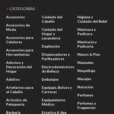
>
CATEGORÍAS
Accesorios
Cuidado del
Higiene y
Cabello
Cuidado del Bebé
Accesorios de
Moda
Cuidado del
Manicura y
Hogar y
Pedicura
Accesorios para
Lavandería
Celulares
Manicuría y
Depilación
Pedicuría
Accesorios para
Herramientas
Dispensadores y
Manos & Pies
Purificadores
Adornos y
Manuales
Decoración del
Electrodomésticos
Maquillaje
Hogar
de Belleza
Masajes
Adultos
Embalajes
Natación
Artefactos para
Equipaje, Bolsos y
el Cabello
Carteras
Perfumes
Artículos de
Equipamiento
Perfumes y
Peluquería
Médico
Fragancias
Barbería
Estetica & Spa