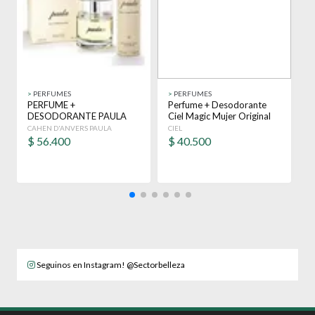
>
PERFUMES
>
PERFUMES
>
PERFUME +
Perfume + Desodorante
K
DESODORANTE PAULA
Ciel Magic Mujer Original
1
ORIGINAL EDT 100 ML
Edp
1
CAHEN D'ANVERS PAULA
CIEL
P
MUJER
$
56.400
$
40.500
Seguinos en Instagram! @Sectorbelleza