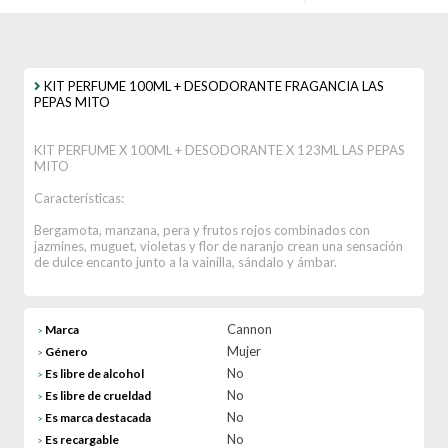
KIT PERFUME 100ML + DESODORANTE FRAGANCIA LAS
PEPAS MITO
KIT PERFUME X 100ML + DESODORANTE X 123ML LAS PEPAS
MITO
Características:
Bergamota, manzana, pera y frutos rojos combinados con
jazmines, muguet, violetas y flor de naranjo crean una sensación
de dulce encanto junto a la vainilla, sándalo y ámbar.
Cannon
Marca
>
Mujer
Género
>
No
Es libre de alcohol
>
No
Es libre de crueldad
>
No
Es marca destacada
>
No
Es recargable
>