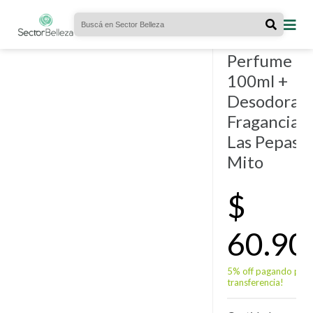
KITS
- 14
vendidos.
Kit
Perfume
100ml +
Desodoran
Fragancia
Las Pepas
Mito
$
60.90
5% off pagando por
transferencia!