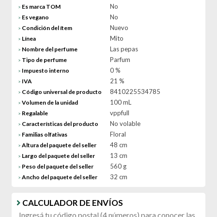
No
Es marca TOM
>
No
Es vegano
>
Nuevo
Condición del ítem
>
Mito
Línea
>
Las pepas
Nombre del perfume
>
Parfum
Tipo de perfume
>
0 %
Impuesto interno
>
21 %
IVA
>
8410225534785
Código universal de producto
>
100 mL
Volumen de la unidad
>
vppfull
Regalable
>
No volable
Características del producto
>
Floral
Familias olfativas
>
48 cm
Altura del paquete del seller
>
13 cm
Largo del paquete del seller
>
560 g
Peso del paquete del seller
>
32 cm
Ancho del paquete del seller
>
CALCULADOR DE ENVÍOS
Ingresá tu código postal (4 números) para conocer las