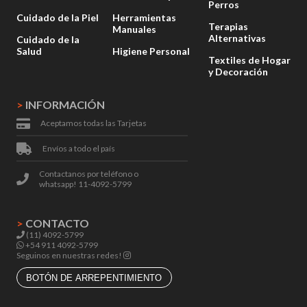
Perros
Cuidado de la Piel
Herramientas
Terapias
Manuales
Alternativas
Cuidado de la
Salud
Higiene Personal
Textiles de Hogar
y Decoración
>
INFORMACIÓN
Aceptamos todas las Tarjetas
Envíos a todo el país
Contactanos por teléfono o
whatsapp! 11-4092-5799
>
CONTACTO
(11) 4092-5799
+54 911 4092-5799
Seguinos en nuestras redes!
BOTÓN DE ARREPENTIMIENTO