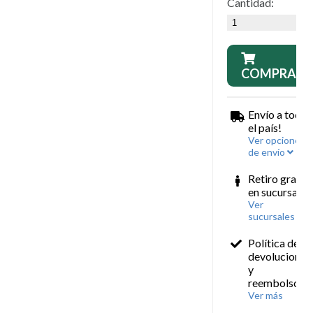
Cantidad:
COMPRAR
Envío a todo
el país!
Ver opciones
de envío
Retiro gratis
en sucursales
Ver
sucursales
Política de
devoluciones
y
reembolsos
Ver más