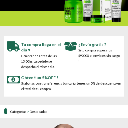
Tu compra llega en el
¿ Envío gratis ?
día ♥
Si tu compra supera los
$90000, el envio es sin cargo
Comprando antes de las
!
13:00hs, tu pedido se
despacha el mismo día.
Obtené un 5%OFF !
Si abonas con transferencia bancaria, tenes un 5% de descuento en
el total de tu compra.
Categorías
>
Destacadas