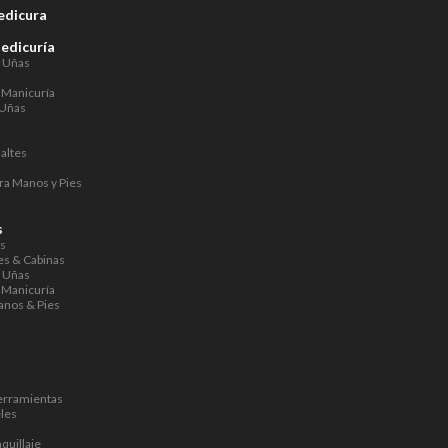
edicura
Pedicuría
a Uñas
 Manicuría
 Uñas
altes
ra Manos y Pies
s
s
os
s & Cabinas
a Uñas
 Manicuría
anos & Pies
s
erramientas
les
quillaje