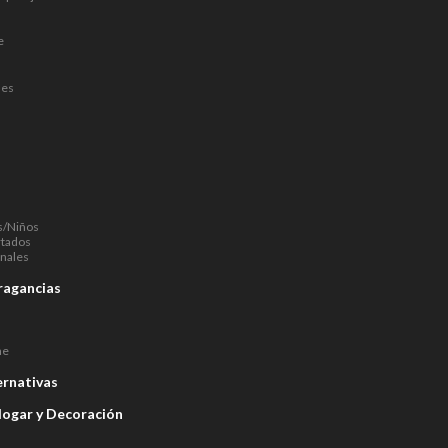
e
nes
s/Niños
rtados
nales
ragancias
ne
ernativas
Hogar y Decoración