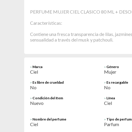
PERFUME MUJER CIEL CLASICO 80 ML + DE
Características:
Contiene una fresca transparencia de lilas, jazmines 
sensualidad a través del musk y patchouli.
Marca
Género
>
>
Ciel
Mujer
Es libre de crueldad
Es recargable
>
>
No
No
Condición del ítem
Línea
>
>
Nuevo
Ciel
Nombre del perfume
Tipo de perfum
>
>
Ciel
Parfum