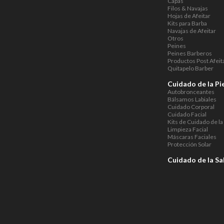
Capas
Filos & Navajas
Hojas de Afeitar
Kits para Barba
Navajas de Afeitar
Otros
Peines
Peines Barberos
Productos Post Afeit
Quitapelo Barber
Cuidado de la Pi
Autobronceantes
Bálsamos Labiales
Cuidado Corporal
Cuidado Facial
Kits de Cuidado de la 
Limpieza Facial
Máscaras Faciales
Protección Solar
Cuidado de la Sa