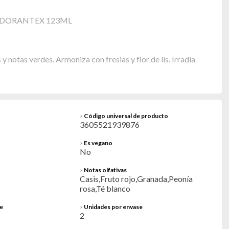
SODORANTEX 123ML
y notas verdes. Armoniza con fresias y flor de lis. Irradia
Código universal de producto
>
3605521939876
Es vegano
>
No
Notas olfativas
>
Casis,Fruto rojo,Granada,Peonía
rosa,Té blanco
e
Unidades por envase
>
2