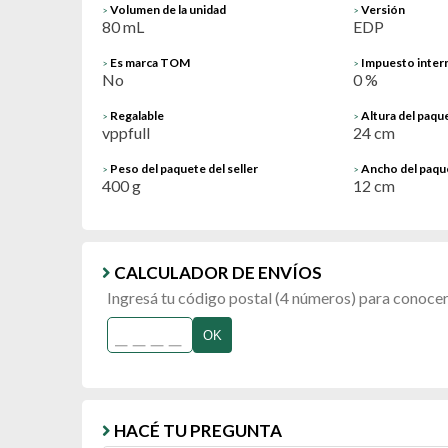
Volumen de la unidad
Versión
>
>
80 mL
EDP
Es marca TOM
Impuesto inter
>
>
No
0 %
Regalable
Altura del paque
>
>
vppfull
24 cm
Peso del paquete del seller
Ancho del paque
>
>
400 g
12 cm
CALCULADOR DE ENVÍOS
Ingresá tu código postal (4 números) para conocer 
OK
HACÉ TU PREGUNTA