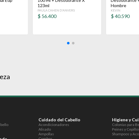
nal Edp
100 Ml + Desodorante X
Desodorante 
123ml
Hombre
PAULA CAHEN D'ANVERS
KEVIN
$
56.400
$
40.590
leza
S
Cuidado del Cabello
Higiene y Cu
abello
Acondicionadores
Colonias para B
Alisado
Peines y Cepillo
Ampollas
Shampoos y Aco
Moda
Combos