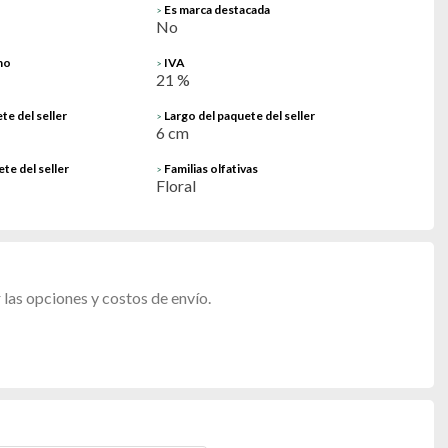
Es marca destacada
>
No
no
IVA
>
21 %
te del seller
Largo del paquete del seller
>
6 cm
te del seller
Familias olfativas
>
Floral
las opciones y costos de envío.