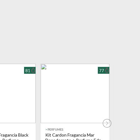
81
77
>
PERFUMES
>
PERFUMES
ragancia Black
Kit Cardon Fragancia Mar
Combo Kev