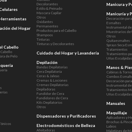
Decolorantes
Manicura y P
Estilo & Peinado
Celulares
Mascara Capilar
Manicuría y 
Otros
 Herramientas
Decoración par
Oxidantes
Esmaltes
Permanentes
Instrumental de
ación del Hogar
Productos para el Cabello
Muestrarios de
Shampoos
Otros
Tinturas
Quitaesmaltes
Tinturas y Decolorantes
Sprays Seca Esm
el Cabello
Tratamientos
 Cabello
Cuidado del Hogar y Lavandería
Tratamientos pa
ora de Pelo
Uñas Esculpida
Depilación
uquería
Bandas Depilatorias
Manos & Pie
uería
Cera Depilatoria
Cabinas & Torn
Ceras & Jaleas
Combos Esmalte
Cremas & Lociones
Decoración par
Cremas Depilatorias
Instrumental de
as
Depiladoras
Tratamientos M
erías
Fundidor de Cera
Uñas Esculpida
Fundidores de Cera
Kits Depilatorios
Manuales
Otros
Maquillaje
Dispensadores y Purificadores
Aplicadores y H
Brochas & Pince
Tónicos
Electrodomésticos de Belleza
Labios
Afeitadoras
Maletines de Ma