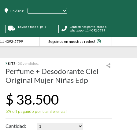
Enviar a:
Envíos a todo el país
Contactanos por teléfono o
whatsapp! 11-4092-5799
11 4092-5799
Seguinos en nuestras redes!
KITS
- 20 vendidos.
Perfume + Desodorante Ciel
Original Mujer Niñas Edp
$
38.500
5% off pagando por transferencia!
Cantidad: