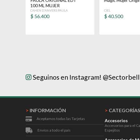
PAULA ORIGINAL EDT
Magic Mujer Origi
100 ML MUJER
CAHEN D'ANVERS PAULA
CIEL
$
56.400
$
40.500
Seguinos en Instagram! @Sectorbel
>
INFORMACIÓN
>
CATEGORÍA
Aceptamos todas las Tarjetas
Accesorios
Accesorios para el C
Envíos a todo el país
Espejitos
Accesorios de 