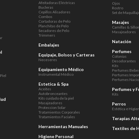
Afeitadoras Eléctricas
Ojos
Bucleras
Rostro
Cepillos Alisadores
Set de Maquillaj
Combos
Cortadoras de Pelo
Masajes
Planchitas de Pelo
Camillas & Sillo
Secadores de Pelo
Masajeadores
Trimmers
ar
Natación
Embalajes
Perfumes
el
Equipaje, Bolsos y Carteras
Colonias
Neceseres
Desodorantes
Kits
Equipamiento Médico
Perfumes Bebe
Instrumental Médico
Perfumes Impo
Piel
Perfumes Nacio
Estetica & Spa
Aceites
Perfumes y F
Autobronceantes
Kits
Kits cuidado de la piel
lud
Masajeadores
Perros
Proteccion Solar
Estética e Higie
Tratamientos Corporales
Tratamientos Faciales
Terapias Alt
Herramientas Manuales
Textiles de 
Higiene Personal