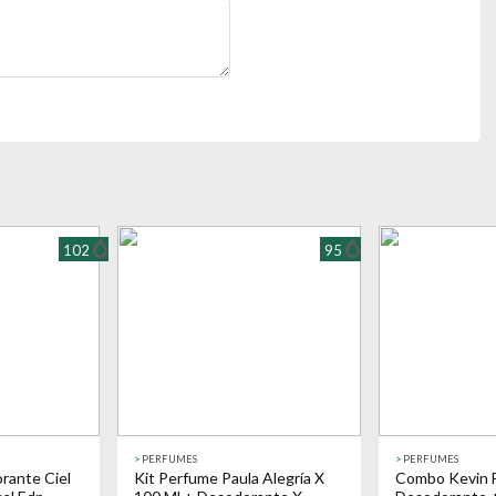
102
95
>
PERFUMES
>
PERFUMES
rante Ciel
Kit Perfume Paula Alegría X
Combo Kevin F