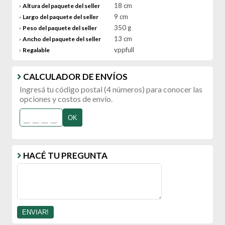
18 cm
Altura del paquete del seller
>
9 cm
Largo del paquete del seller
>
350 g
Peso del paquete del seller
>
13 cm
Ancho del paquete del seller
>
vppfull
Regalable
>
CALCULADOR DE ENVÍOS
Ingresá tu código postal (4 números) para conocer las
opciones y costos de envío.
OK
HACÉ TU PREGUNTA