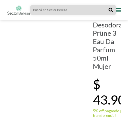
KITS
- 21
vendidos.
Perfume +
Desodoran
Prüne 3
Eau Da
Parfum
50ml
Mujer
$
43.90
5% off pagando por
transferencia!