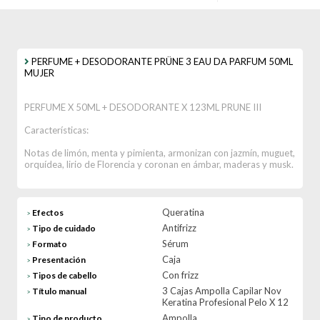
PERFUME + DESODORANTE PRÜNE 3 EAU DA PARFUM 50ML
MUJER
PERFUME X 50ML + DESODORANTE X 123ML PRUNE III
Características:
Notas de limón, menta y pimienta, armonizan con jazmín, muguet,
orquídea, lirio de Florencia y coronan en ámbar, maderas y musk.
Queratina
Efectos
>
Antifrizz
Tipo de cuidado
>
Sérum
Formato
>
Caja
Presentación
>
Con frizz
Tipos de cabello
>
3 Cajas Ampolla Capilar Nov
Título manual
>
Keratina Profesional Pelo X 12
Ampolla
Tipo de producto
>