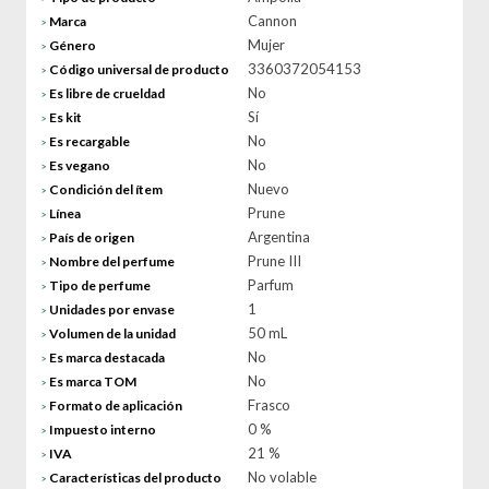
Cannon
Marca
>
Mujer
Género
>
3360372054153
Código universal de producto
>
No
Es libre de crueldad
>
Sí
Es kit
>
No
Es recargable
>
No
Es vegano
>
Nuevo
Condición del ítem
>
Prune
Línea
>
Argentina
País de origen
>
Prune III
Nombre del perfume
>
Parfum
Tipo de perfume
>
1
Unidades por envase
>
50 mL
Volumen de la unidad
>
No
Es marca destacada
>
No
Es marca TOM
>
Frasco
Formato de aplicación
>
0 %
Impuesto interno
>
21 %
IVA
>
No volable
Características del producto
>