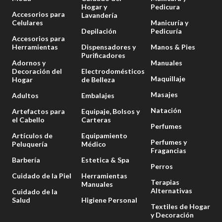
Hogar y
Pedicura
Accesorios para
Lavandería
Celulares
Manicuría y
Depilación
Pedicuría
Accesorios para
Herramientas
Dispensadores y
Manos & Pies
Purificadores
Adornos y
Manuales
Decoración del
Electrodomésticos
Maquillaje
Hogar
de Belleza
Masajes
Adultos
Embalajes
Natación
Artefactos para
Equipaje, Bolsos y
el Cabello
Carteras
Perfumes
Artículos de
Equipamiento
Perfumes y
Peluquería
Médico
Fragancias
Barbería
Estetica & Spa
Perros
Cuidado de la Piel
Herramientas
Terapias
Manuales
Alternativas
Cuidado de la
Salud
Higiene Personal
Textiles de Hogar
y Decoración