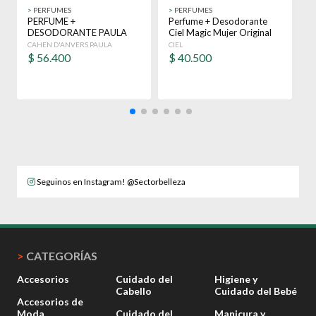
>
PERFUMES
>
PERFUMES
>
PERFUME +
Perfume + Desodorante
K
DESODORANTE PAULA
Ciel Magic Mujer Original
1
ORIGINAL EDT 100 ML
Edp
1
CAHEN D'ANVERS PAULA
CIEL
P
MUJER
$
56.400
$
40.500
Seguinos en Instagram! @Sectorbelleza
>
CATEGORÍAS
Accesorios
Cuidado del
Higiene y
Cabello
Cuidado del Bebé
Accesorios de
Moda
Cuidado del
Manicura y