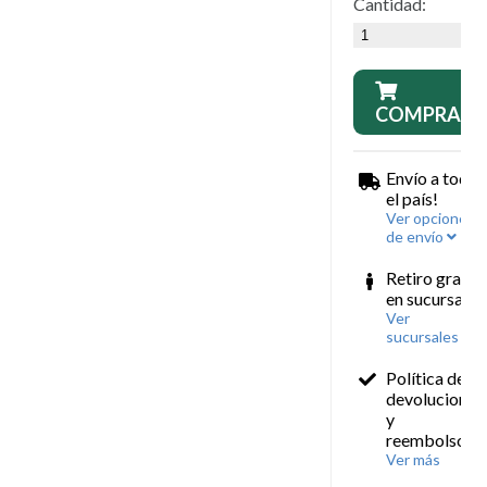
Cantidad:
COMPRAR
Envío a todo
el país!
Ver opciones
de envío
Retiro gratis
en sucursales
Ver
sucursales
Política de
devoluciones
y
reembolsos
Ver más