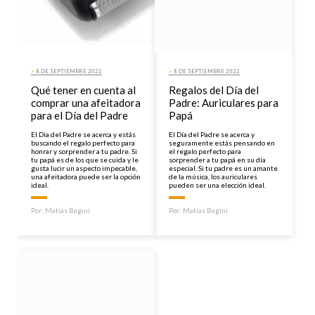
>
8 DE SEPTIEMBRE 2022
>
8 DE SEPTIEMBRE 2022
Qué tener en cuenta al
Regalos del Día del
comprar una afeitadora
Padre: Auriculares para
para el Día del Padre
Papá
El Día del Padre se acerca y estás
El Día del Padre se acerca y
buscando el regalo perfecto para
seguramente estás pensando en
honrar y sorprender a tu padre. Si
el regalo perfecto para
tu papá es de los que se cuida y le
sorprender a tu papá en su día
gusta lucir un aspecto impecable,
especial. Si tu padre es un amante
una afeitadora puede ser la opción
de la música, los auriculares
ideal.
pueden ser una elección ideal.
Por:
Matias Bagini
Por:
Matias Bagini