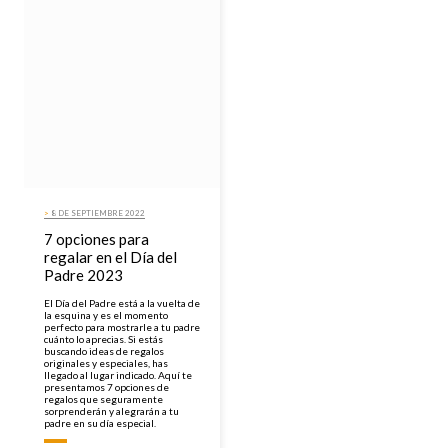
>
8 DE SEPTIEMBRE 2022
7 opciones para
regalar en el Día del
Padre 2023
El Día del Padre está a la vuelta de
la esquina y es el momento
perfecto para mostrarle a tu padre
cuánto lo aprecias. Si estás
buscando ideas de regalos
originales y especiales, has
llegado al lugar indicado. Aquí te
presentamos 7 opciones de
regalos que seguramente
sorprenderán y alegrarán a tu
padre en su día especial.