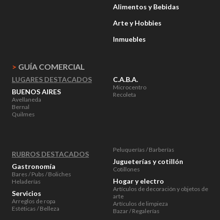
Alimentos y Bebidas
Arte y Hobbies
Inmuebles
>
GUÍA COMERCIAL
LUGARES DESTACADOS
C.A.B.A.
Microcentro
BUENOS AIRES
Recoleta
Avellaneda
Bernal
Quilmes
Peluquerías / Barberías
RUBROS DESTACADOS
Jugueterías y cotillón
Gastronomía
Cotillones
Bares / Pubs / Boliches
Hogar y electro
Heladerías
Artículos de decoración y objetos de
Servicios
arte
Arreglos de ropa
Artículos de limpieza
Estéticas / Belleza
Bazar / Regalerías