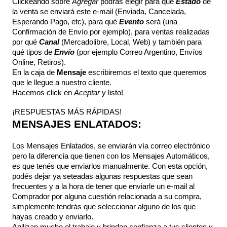
Clickeando sobre 
Agregar 
podrás elegir para qué 
Estado 
de 
la venta se enviará este e-mail (Enviada, Cancelada, 
Esperando Pago, etc), para qué 
Evento 
será (una 
Confirmación de Envío por ejemplo), para ventas realizadas 
por qué 
Canal 
(Mercadolibre, Local, Web) y también para 
qué tipos de 
Envío 
(por ejemplo Correo Argentino, Envíos 
Online, Retiros). 
En la caja de 
Mensaje 
escribiremos el texto que queremos 
que le llegue a nuestro cliente.
Hacemos click en 
Aceptar 
y listo!
¡RESPUESTAS MÁS RÁPIDAS!
MENSAJES ENLATADOS:
Los Mensajes Enlatados, se enviarán vía correo electrónico 
pero la diferencia que tienen con los Mensajes Automáticos, 
es que tenés que enviarlos manualmente. Con esta opción, 
podés dejar ya seteadas algunas respuestas que sean 
frecuentes y a la hora de tener que enviarle un e-mail al 
Comprador por alguna cuestión relacionada a su compra, 
simplemente tendrás que seleccionar alguno de los que 
hayas creado y enviarlo.
Agilizan mucho el trabajo y brindan confianza a tus clientes y 