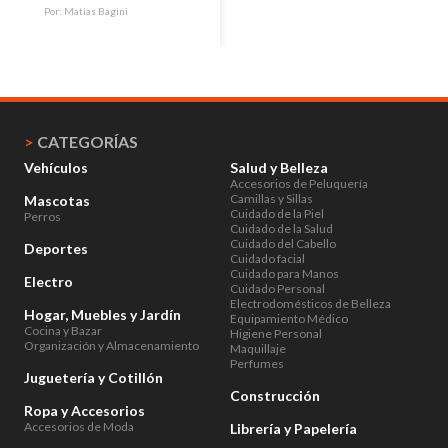
Por:
Matias Bagini
>
CATEGORÍAS
Vehículos
Salud y Belleza
Accesorios de Peluquería
Camillas y Sillas
Mascotas
Cuidado de la Piel
Perros
Cuidado de la Salud
Cuidado del Cabello
Deportes
Cuidado facial
Cuidado para Manos
Electro
Cuidado Personal
Electrodomésticos de Belleza
Hogar, Muebles y Jardín
Equipamiento Médico
Cocina y Bazar
Higiene Personal
Organización y Almacenamiento
Maquillaje
Perfumes
Juguetería y Cotillón
Construcción
Ropa y Accesorios
Accesorios de Moda
Librería y Papelería