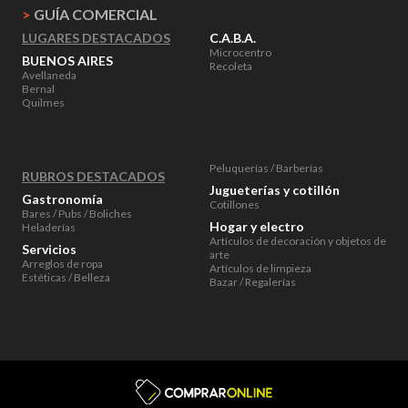
>
GUÍA COMERCIAL
LUGARES DESTACADOS
C.A.B.A.
Microcentro
BUENOS AIRES
Recoleta
Avellaneda
Bernal
Quilmes
Peluquerías / Barberías
RUBROS DESTACADOS
Jugueterías y cotillón
Gastronomía
Cotillones
Bares / Pubs / Boliches
Hogar y electro
Heladerías
Artículos de decoración y objetos de
Servicios
arte
Arreglos de ropa
Artículos de limpieza
Estéticas / Belleza
Bazar / Regalerías