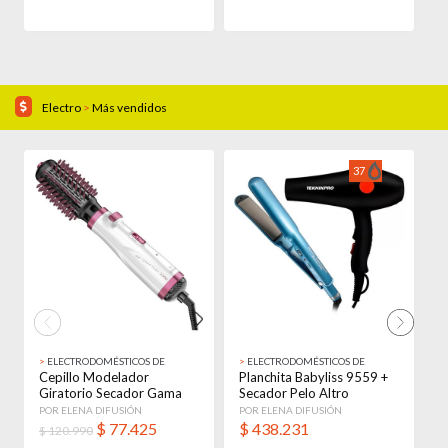
Electro
>
Más vendidos
36% OFF!
37
>
ELECTRODOMÉSTICOS DE
>
ELECTRODOMÉSTICOS DE
>
BELLEZA
BELLEZA
B
Cepillo Modelador
Planchita Babyliss 9559 +
S
Giratorio Secador Gama
Secador Pelo Altro
B
New Turbo Plus 2300
Profesional
1
POR ELENA DIFUSIÓN
POR ELENA DIFUSIÓN
P
$
77.425
$
438.231
$ 120.990
$
3