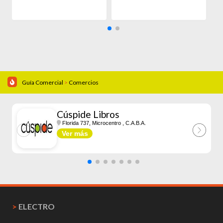
Guía Comercial
>
Comercios
Cúspide Libros
Florida 737, Microcentro
, C.A.B.A.
Ver más
>
ELECTRO