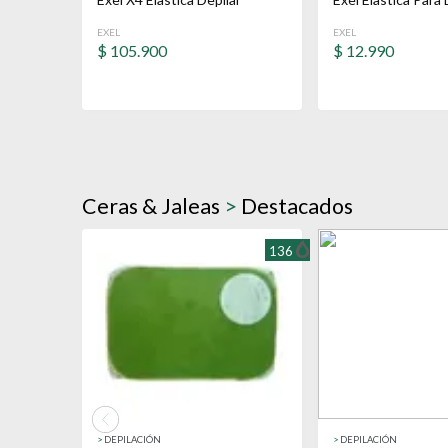
EXEL
EXEL
$
105.900
$
12.990
Ceras & Jaleas
>
Destacados
136
>
DEPILACIÓN
>
DEPILACIÓN