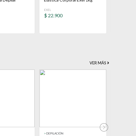
Elastica
EXEL
EXEL
$
22.900
$
302.70
VER MÁS
>
DEPILACIÓN
>
DEPILACIÓN