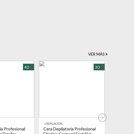
VER MÁS
40
30
>
DEPILACIÓN
>
DEPILACIÓN
ia Profesional
Cera Depilatoria Profesional
Cera Depil
a Depilar
Elástica Corporal Exel 1kg
Exel Comb