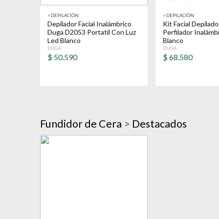
>
DEPILACIÓN
>
DEPILACIÓN
Depilador Facial Inalámbrico
Kit Facial Depilado
Duga D2053 Portatil Con Luz
Perfilador Inalám
Led Blanco
Blanco
DUGA
DUGA
$
50.590
$
68.580
Fundidor de Cera
>
Destacados