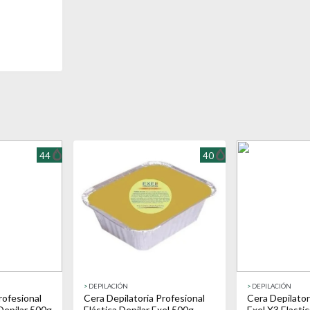
44
40
>
DEPILACIÓN
>
DEPILACIÓN
rofesional
Cera Depilatoria Profesional
Cera Depilator
 Depilar 500g
Elástica Depilar Exel 500g
Exel X3 Elastic