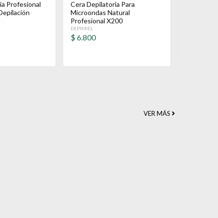
ia Profesional
Cera Depilatoria Para
Cera Depil
Depilación
Microondas Natural
Microonda
Profesional X200
Profesiona
DEPIMIEL
DEPIMIEL
$
6.800
$
6.800
VER MÁS