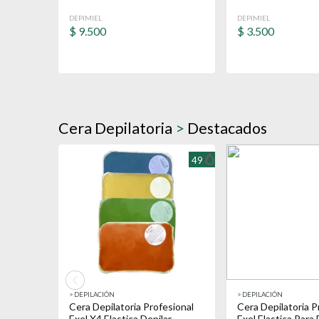
DEPIMIEL
DEPIMIEL
$
9.500
$
3.500
Cera Depilatoria
>
Destacados
49
>
DEPILACIÓN
>
DEPILACIÓN
Cera Depilatoria Profesional
Cera Depilatoria P
Exel X4 Elastica Depilar
Exel Elastica Para