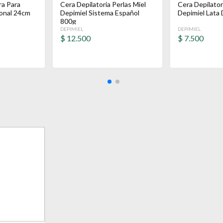
ra Para
Cera Depilatoria Perlas Miel
Cera Depilator
ional 24cm
Depimiel Sistema Español
Depimiel Lata 
800g
DEPIMIEL
DEPIMIEL
$
12.500
$
7.500