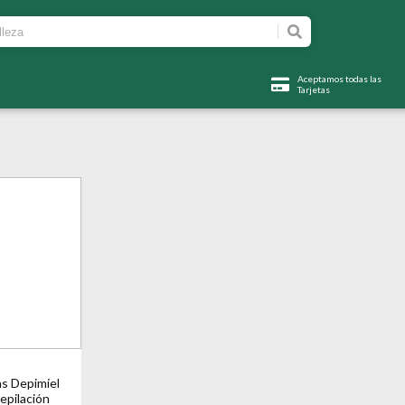
Aceptamos todas las
Tarjetas
as Depimiel
epilación