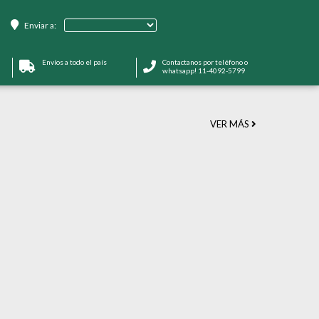
Enviar a:
Envíos a todo el país
Contactanos por teléfono o
whatsapp! 11-4092-5799
VER MÁS