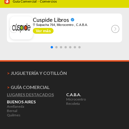
Guía Comercial
>
Comercios
Cuspide Libros
Suipacha 764, Microcentro
, C.A.B.A.
Ver más
>
JUGUETERÍA Y COTILLÓN
>
GUÍA COMERCIAL
LUGARES DESTACADOS
C.A.B.A.
Microcentro
BUENOS AIRES
Recoleta
Avellaneda
Bernal
Quilmes