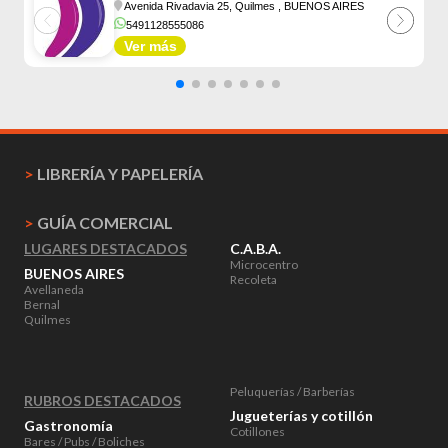
Avenida Rivadavia 25, Quilmes
, BUENOS AIRES
5491128555086
Ver más
>
LIBRERÍA Y PAPELERÍA
>
GUÍA COMERCIAL
LUGARES DESTACADOS
C.A.B.A.
Microcentro
BUENOS AIRES
Recoleta
Avellaneda
Bernal
Quilmes
Peluquerías / Barberías
RUBROS DESTACADOS
Jugueterías y cotillón
Gastronomía
Cotillones
Bares / Pubs / Boliches