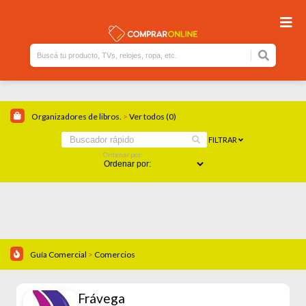
Organizadores de libros.
>
Ver todos (0)
FILTRAR
Ordenar por:
Guía Comercial
>
Comercios
Frávega