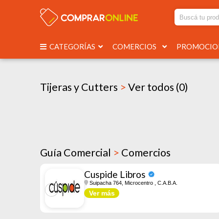
CATEGORÍAS
COMERCIOS
PROMOCI
Tijeras y Cutters
>
Ver todos (0)
Guía Comercial
>
Comercios
Cuspide Libros
Suipacha 764, Microcentro
, C.A.B.A.
Ver más