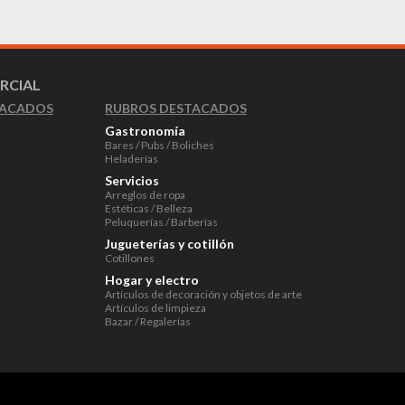
RCIAL
RUBROS DESTACADOS
TACADOS
Gastronomía
Bares / Pubs / Boliches
Heladerías
Servicios
Arreglos de ropa
Estéticas / Belleza
Peluquerías / Barberías
Jugueterías y cotillón
Cotillones
Hogar y electro
Artículos de decoración y objetos de arte
Artículos de limpieza
Bazar / Regalerías