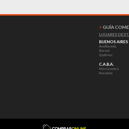
>
GUÍA COME
LUGARES DES
BUENOS AIRES
Avellaneda
Bernal
Quilmes
C.A.B.A.
Microcentro
Recoleta