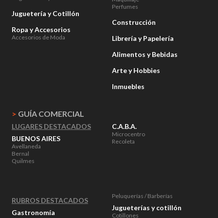
Perfumes
Juguetería y Cotillón
Construcción
Ropa y Accesorios
Accesorios de Moda
Librería y Papelería
Alimentos y Bebidas
Arte y Hobbies
Inmuebles
>
GUÍA COMERCIAL
LUGARES DESTACADOS
C.A.B.A.
Microcentro
BUENOS AIRES
Recoleta
Avellaneda
Bernal
Quilmes
Peluquerías / Barberías
RUBROS DESTACADOS
Jugueterías y cotillón
Gastronomía
Cotillones