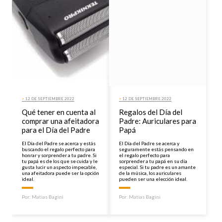
>
12 DE SEPTIEMBRE 2022
>
12 DE SEPTIEMBRE 2022
Qué tener en cuenta al
Regalos del Día del
comprar una afeitadora
Padre: Auriculares para
para el Día del Padre
Papá
El Día del Padre se acerca y estás
El Día del Padre se acerca y
buscando el regalo perfecto para
seguramente estás pensando en
honrar y sorprender a tu padre. Si
el regalo perfecto para
tu papá es de los que se cuida y le
sorprender a tu papá en su día
gusta lucir un aspecto impecable,
especial. Si tu padre es un amante
una afeitadora puede ser la opción
de la música, los auriculares
ideal.
pueden ser una elección ideal.
Por:
Matias Bagini
Por:
Matias Bagini