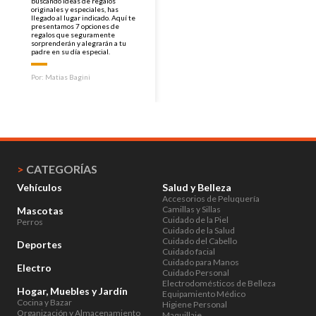
buscando ideas de regalos
originales y especiales, has
llegado al lugar indicado. Aquí te
presentamos 7 opciones de
regalos que seguramente
sorprenderán y alegrarán a tu
padre en su día especial.
Por:
Matias Bagini
>
CATEGORÍAS
Vehículos
Salud y Belleza
Accesorios de Peluquería
Camillas y Sillas
Mascotas
Cuidado de la Piel
Perros
Cuidado de la Salud
Cuidado del Cabello
Deportes
Cuidado facial
Cuidado para Manos
Electro
Cuidado Personal
Electrodomésticos de Belleza
Hogar, Muebles y Jardín
Equipamiento Médico
Cocina y Bazar
Higiene Personal
Organización y Almacenamiento
Maquillaje