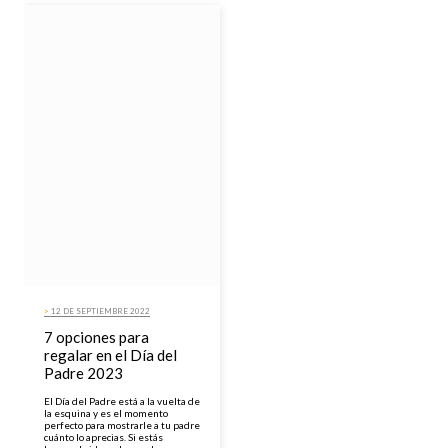
>
12 DE SEPTIEMBRE 2022
7 opciones para
regalar en el Día del
Padre 2023
El Día del Padre está a la vuelta de
la esquina y es el momento
perfecto para mostrarle a tu padre
cuánto lo aprecias. Si estás